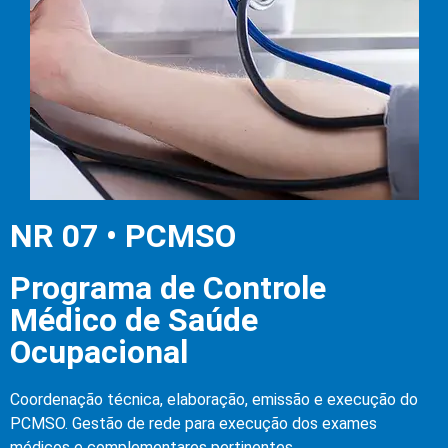
NR 07 • PCMSO
Programa de Controle
Médico de Saúde
Ocupacional
Coordenação técnica, elaboração, emissão e execução do
PCMSO. Gestão de rede para execução dos exames
médicos e complementares pertinentes.