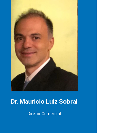
Medicina pela UNISA – Universidade de
Santo Amaro (em 1997);
Residência Médica em Ginecologia,
Obstetrícia e Mesologia pelo Real e
Benemérita Sociedade Portuguesa de
Beneficência Centro de Estudos de
Ginecologia e Obstetrícia Hospital São
Joaquim (em 2000);
Título de Especialista em Ginecologia e
Obstetrícia pela AMB – Associação Médica
Brasileira (em 2002);
Título de Especialista em Medicina do
Tráfego pela AMB – Associação Médica
Brasileira (em 2010);
Título de Especialista em Medicina do
Trabalho pela AMB – Associação Médica
Brasileira (em 2014).
Dr. Mauricio Luiz Sobral
LinkedIn
Diretor Comercial