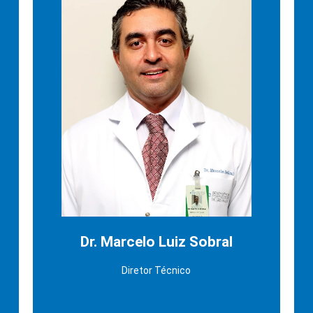
Dr. Marcelo Luiz Sobral
Doutorando em Cirurgia Torácica e
Cardiovascular pelo INCOR/USP, Membro
Titular da Sociedade Brasileira de Cirurgia
Cardiovascular, Título de Especialista em
Cirurgia Cardiovascular pela AMB, Membro
Habilitado e Especialista do Departamento
de Estimulação Cardíaca Artificial (DECA).
MBA Executivo em Saúde pela FGV. Título de
Especialista em Medicina do Trabalho e
Medicina do Tráfego pela AMB.
LinkedIn
Dr. Marcelo Luiz Sobral
Diretor Técnico